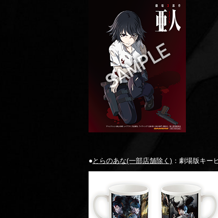
●
とらのあな(一部店舗除く)
：劇場版キー