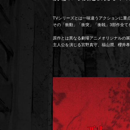
TVシリーズとは一味違うアクションに重
その「衝動」「衝突」「衝戟」3部作全てを収録
原作とは異なる劇場アニメオリジナルの展
主人公を演じる宮野真守、福山潤、櫻井孝